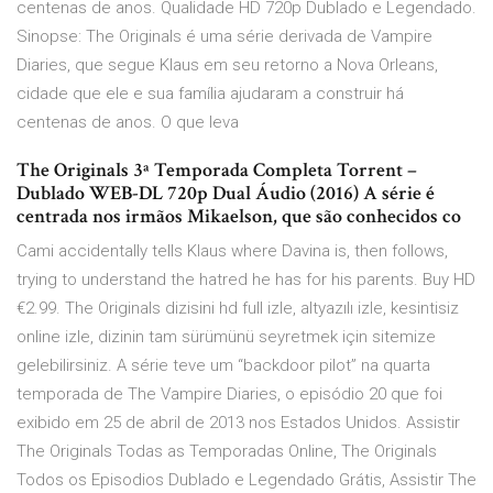
centenas de anos. Qualidade HD 720p Dublado e Legendado.
Sinopse: The Originals é uma série derivada de Vampire
Diaries, que segue Klaus em seu retorno a Nova Orleans,
cidade que ele e sua família ajudaram a construir há
centenas de anos. O que leva
The Originals 3ª Temporada Completa Torrent –
Dublado WEB-DL 720p Dual Áudio (2016) A série é
centrada nos irmãos Mikaelson, que são conhecidos co
Cami accidentally tells Klaus where Davina is, then follows,
trying to understand the hatred he has for his parents. Buy HD
€2.99. The Originals dizisini hd full izle, altyazılı izle, kesintisiz
online izle, dizinin tam sürümünü seyretmek için sitemize
gelebilirsiniz. A série teve um “backdoor pilot” na quarta
temporada de The Vampire Diaries, o episódio 20 que foi
exibido em 25 de abril de 2013 nos Estados Unidos. Assistir
The Originals Todas as Temporadas Online, The Originals
Todos os Episodios Dublado e Legendado Grátis, Assistir The