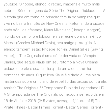
youtube. Sinopse, elenco, direção, imagens e muito mais
sobre a Série. Imagens da Série The Originals Dublado e … A
história gira em torno da primeira família de vampiros que
vive no bairro francês de New Orleans. Retornando à cidade
após séculos afastado, Klaus Mikaelson (Joseph Morgan),
híbrido de vampiro e lobisomen, se reúne com o maléfico
Marcel (Charles Michael Davis), seu antigo protegido. No
elenco também estão Phoebe Tonkin, Daniel Gillies (Saving
Hope), … The Originals é uma série derivada de Vampire
Diaries, que segue Klaus em seu retorno a Nova Orleans,
cidade que ele e sua família ajudaram a construir há
centenas de anos. O que leva Klaus à cidade é uma pista
misteriosa sobre um plano de rebelião das bruxas contra ele.
Assistir The Originals 5ª Temporada Dublado Legendado HD.
A 5ª temporada de The Originals começou a ser exibida em
18 de Abril de 2018. (345 votes, average: 4,11 out of 5) The
Pirate Filmes - Baixar Filmes Torrent - Baixar Séries Torrent -