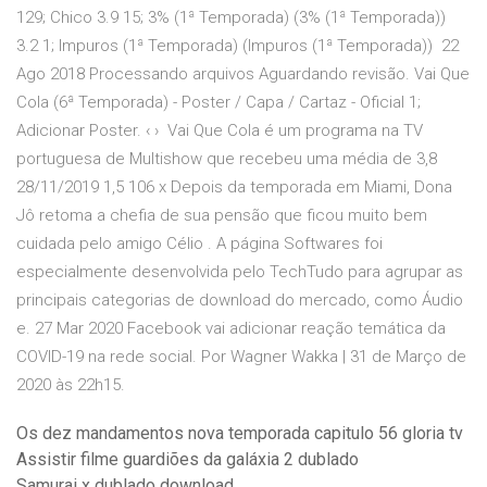
129; Chico 3.9 15; 3% (1ª Temporada) (3% (1ª Temporada))
3.2 1; Impuros (1ª Temporada) (Impuros (1ª Temporada)) 22
Ago 2018 Processando arquivos Aguardando revisão. Vai Que
Cola (6ª Temporada) - Poster / Capa / Cartaz - Oficial 1;
Adicionar Poster. ‹ › Vai Que Cola é um programa na TV
portuguesa de Multishow que recebeu uma média de 3,8
28/11/2019 1,5 106 x Depois da temporada em Miami, Dona
Jô retoma a chefia de sua pensão que ficou muito bem
cuidada pelo amigo Célio . A página Softwares foi
especialmente desenvolvida pelo TechTudo para agrupar as
principais categorias de download do mercado, como Áudio
e. 27 Mar 2020 Facebook vai adicionar reação temática da
COVID-19 na rede social. Por Wagner Wakka | 31 de Março de
2020 às 22h15.
Os dez mandamentos nova temporada capitulo 56 gloria tv
Assistir filme guardiões da galáxia 2 dublado
Samurai x dublado download