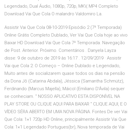
Legendado, Dual Áudio, 1080p, 720p, MKV, MP4 Completo
Download Vai Que Cola O malandro Valdomiro La.
Assistir Vai Que Cola 08-10-2019 Episódio 2 (7ª Temporada)
Online Grátis Completo Dublado, Ver Vai Que Cola hoje ao vivo
Baixar HD Download Vai Que Cola 7ª Temporada. Navegação
de Post. Anterior. Próximo. Comentários . Danyela Layza
disse: 9 de outubro de 2019 às 16:17 . 12/09/2019 · Assistir
Vai que Cola 2: O Começo – Online Dublado e Legendado,
Muito antes de socializarem quase todos os dias na pensão
da Dona Jô (Catarina Abdala), Jéssica (Samantha Schmütz),
Ferdinando (Marcus Majella), Máicol (Emiliano D’Ávila) sequer
se conheciam. " NOSSO APLICATIVO ESTA DISPONÍVEL NA
PLAY STORE OU CLIQUE AQUI PARA BAIXAR " CLIQUE AQUI, E O
VÍDEO SÉRA ABERTO EM UMA NOVA PÁGINA. Fontes De ver Vai
Que Cola: 1×1 720p HD Online, principalmente Assistir Vai Que
Cola: 1×1 Legendado Portugues(br), Nova temporada de Vai