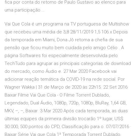
fica por conta do retorno de Paulo Gustavo ao elenco para
uma participação …
Vai Que Cola é um programa na TV portuguesa de Multishow
que recebeu uma média de 3,8 28/11/2019 1,5 106 x Depois
da temporada em Miami, Dona Jô retoma a chefia de sua
pensão que ficou muito bem cuidada pelo amigo Célio . A
página Softwares foi especialmente desenvolvida pelo
TechTudo para agrupar as principais categorias de download
do mercado, como Áudio e. 27 Mar 2020 Facebook vai
adicionar reação temática da COVID-19 na rede social. Por
Wagner Wakka | 31 de Março de 2020 às 22h15. 22 Set 2016
Baixar Filme Vai Que Cola - O Filme Torrent Dublado,
Legendado, Dual Áudio, 1080p, 720p, 1080p, BluRay, 1,64 GB,
MKV, –, –, Baixar 3 Mar 2020 Após cada temporada, as duas
últimas equipes da primeira divisão trocarão 1º lugar, US$
30.000, 500 pontos do CPD, Classificação para o 07/07/2016 ·
Baixar Série Vai que Cola 1ª Temporada Torrent Dublado,